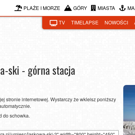
PLAŻE I MORZE
GÓRY
MIASTA
MA
TV
TIMELAPSE
NOWOŚCI
Lask
KA
-ski - górna stacja
ej stronie internetowej. Wystarczy że wkleisz poniższy
 automatycznie.
od do schowka.