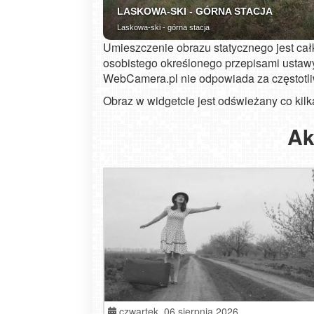
Umieszczenie obrazu statycznego jest ca
osobistego określonego przepisami ustawy
WebCamera.pl nie odpowiada za częstotl
Obraz w widgetcie jest odświeżany co kilk
Zakopane - widok na deptak Krupówk
Ak
czwartek,
06 sierpnia 2026