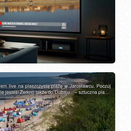
DZIWNÓW - widok na plażę
em live na piaszczystą plażę w Jarosławcu. Poczuj
e jesteś! Zerknij także do Dubaju... – sztuczna plaża.
ona w województwie zachodniopomorskim na Wybrzeżu
zy miastami Ustka i Darłowo. Posiada bardzo
onomiczną, co pozwala przyjąć rzesze turystów w
oraz sporej liczbie atrakcji każdy znajdzie tu coś dla
rystyczną, Jarosławiec ma do zaoferowania naprawdę
necznych na pięknej plaży, czy wodnej zabawie w