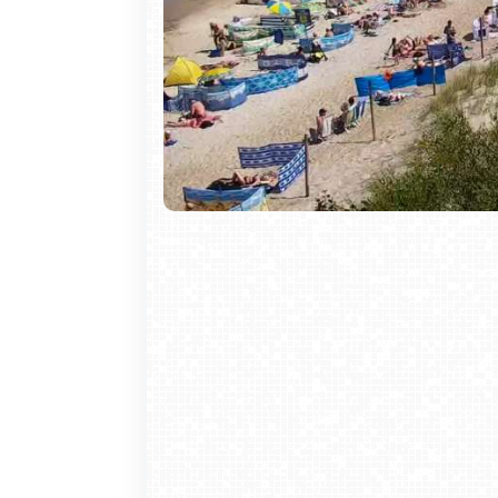
Bałtyku, można tu odwiedzić Muzeum
metrowej zabytkowej latarni morskiej z 
ścieżkami pieszymi i rowerowymi. Po
jezioro Wicko, gdzie można popływa
zachęcają także do uprawiania jazdy ko
Nie marnuj czasu. Sprawdź prognozę i 
przywołać wspomnienia z wakacji.
Krupówki - widok na deptak