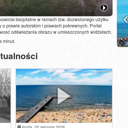
łkowicie bezpłatne w ramach tzw. dozwolonego użytku
 o prawie autorskim i prawach pokrewnych. Portal
iwosć odświeżania obrazu w umieszczonych widżetach.
a minut.
i NOWOŚĆ
Władysławowo - widok na plażę - NOWOŚĆ
tualności
środa,
05 sierpnia 2026