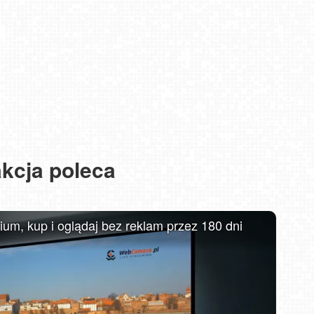
wsch
R
kcja poleca
MIELNO - widok na promenadę NOWOŚĆ
m, kup i oglądaj bez reklam przez 180 dni