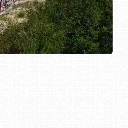
 Bursztynu, bądź oglądać wspaniałe widoki z 33
1838 roku. W pobliżu czyste, zielone lasy z licznymi
nadto, nieco na wschód znajduje się polodowcowe
ć żaglówkami bądź rowerkami wodnymi. Miejscowi
nnej, bądź wybrania się z całą rodziną do aquaparku.
ruszaj na urlop. Pozwól by nasza kamera pomogła Ci
Bielsko-Biała Plac Wojska Polskiego NOWOŚĆ