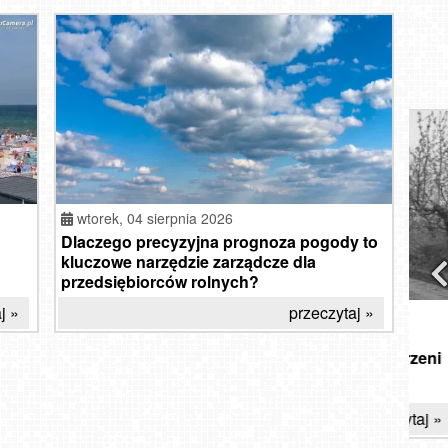
w
wtorek,
04 sierpnia 2026
Dlaczego precyzyjna prognoza pogody to
kluczowe narzędzie zarządcze dla
przedsiębiorców rolnych?
j »
przeczytaj »
czwartek, 06 sierpnia 2026
Od autostopu do tanich lotów. Jak
Eks
zmieniło się podróżowanie na przestrzeni
- al
30 lat?
przeczytaj »
And
Hot
Międz