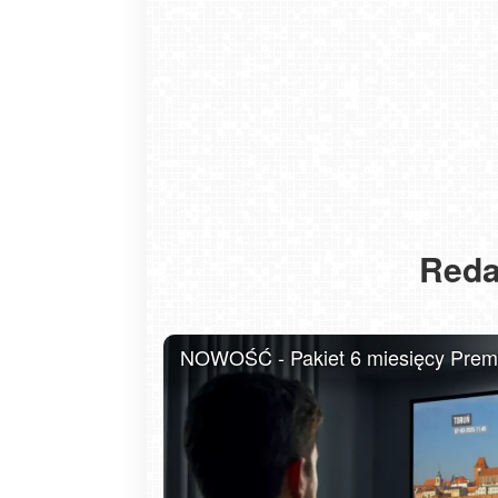
Reda
USTKA - widok z pylonu na plażę
NOWOŚĆ - Pakiet 6 miesięcy Premiu