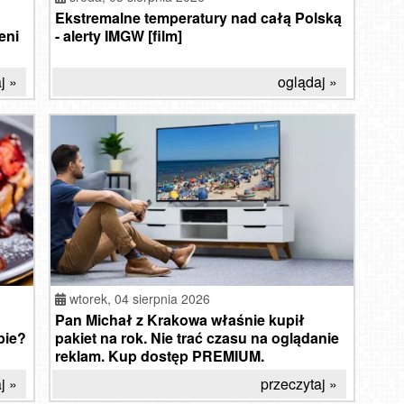
Ekstremalne temperatury nad całą Polską
eni
- alerty IMGW [film]
j »
oglądaj »
wtorek,
04 sierpnia 2026
Pan Michał z Krakowa właśnie kupił
pie?
pakiet na rok. Nie trać czasu na oglądanie
reklam. Kup dostęp PREMIUM.
Myś
j »
przeczytaj »
So
M
Molo
wid
w