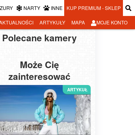
ZURY
NARTY
INNE
KUP PREMIUM - SKLEP
AKTUALNOŚCI
ARTYKUŁY
MAPA
MOJE KONTO
Polecane kamery
owa-ski - widok na
Laskowa-ski - widok z
SINA - SKI górna
Kasina SKI - widok na
trasy
dolnej stacji
stacja wyciągu
trasy NOWOŚĆ
Może Cię
zainteresować